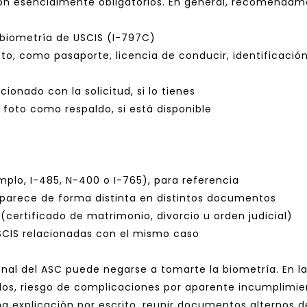
on esencialmente obligatorios. En general, recomendamo
de biometría de USCIS (I-797C)
to, como pasaporte, licencia de conducir, identificación 
ionado con la solicitud, si lo tienes
oto como respaldo, si está disponible
mplo, I-485, N-400 o I-765), para referencia
aparece de forma distinta en distintos documentos
ertificado de matrimonio, divorcio u orden judicial)
SCIS relacionadas con el mismo caso
onal del ASC puede negarse a tomarte la biometría. En la 
os, riesgo de complicaciones por aparente incumplimien
 explicación por escrito, reunir documentos alternos de 