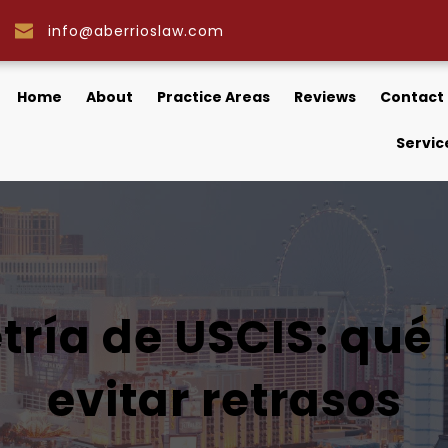
info@aberrioslaw.com
Home
About
Practice Areas
Reviews
Contact
Servic
tría de USCIS: qué 
evitar retrasos